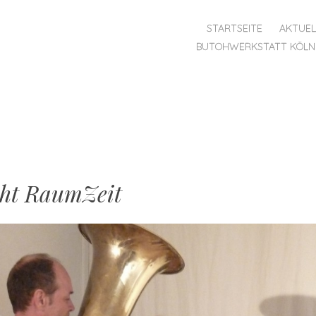
MENU
SKIP
STARTSEITE
AKTUEL
TO
BUTOHWERKSTATT KÖLN 
CONTENT
ht RaumZeit